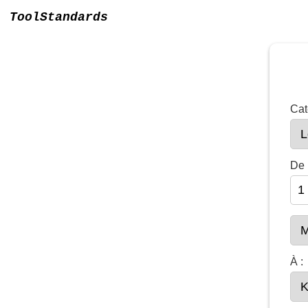
ToolStandards
Cat
De 
À :